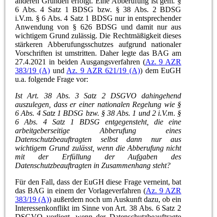
anderen Gründen erfolgt. Eine Abberufung ist gem. §
6 Abs. 4 Satz 1 BDSG bzw. § 38 Abs. 2 BDSG
i.V.m. § 6 Abs. 4 Satz 1 BDSG nur in entsprechender
Anwendung von § 626 BDSG und damit nur aus
wichtigem Grund zulässig. Die Rechtmäßigkeit dieses
stärkeren Abberufungsschutzes aufgrund nationaler
Vorschriften ist umstritten. Daher legte das BAG am
27.4.2021 in beiden Ausgangsverfahren (
Az. 9 AZR
383/19 (A)
und
Az. 9 AZR 621/19 (A)
) dem EuGH
u.a. folgende Frage vor:
Ist Art. 38 Abs. 3 Satz 2 DSGVO dahingehend
auszulegen, dass er einer nationalen Regelung wie §
6 Abs. 4 Satz 1 BDSG bzw. § 38 Abs. 1 und 2 i.V.m. §
6 Abs. 4 Satz 1 BDSG entgegensteht, die eine
arbeitgeberseitige Abberufung eines
Datenschutzbeauftragten selbst dann nur aus
wichtigem Grund zulässt, wenn die Abberufung nicht
mit der Erfüllung der Aufgaben des
Datenschutzbeauftragten in Zusammenhang steht?
Für den Fall, dass der EuGH diese Frage verneint, bat
das BAG in einem der Vorlageverfahren (
Az. 9 AZR
383/19 (A)
) außerdem noch um Auskunft dazu, ob ein
Interessenkonflikt im Sinne von Art. 38 Abs. 6 Satz 2
DSGVO vorliegt, wenn der Datenschutzbeauftragte