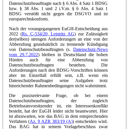
Datenschutzbeauftragte nach § 6 Abs. 4 Satz 1 BDSG
bzw. § 38 Abs. 1 und 2 i.V.m. § 6 Abs. 4 Satz 1
BDSG verstößt nicht gegen die DSGVO und ist
europarechtskonform.
Nach der vorangegangenen EuGH-Entscheidung aus
2022 (
Rs. C-534/20, Leistritz AG
) zur Zulässigkeit
der(selben) strengen Anforderungen an eine von der
Abberufung grundsätzlich zu trennende Kündigung
von Datenschutzbeauftragten (s.
Datenschutz-News
vom 29.7.2022
) bleiben in Deutschland die hohen
Hürden auch für eine Abberufung von
Datenschutzbeauftragten bestehen. Die
Anforderungen nach den BDSG-Vorschriften können
aber im Einzelfall erfüllt sein, z.B. wenn ein
Datenschutzbeauftragter seine Aufgaben trotz
hinreichender Rahmenbedingungen nicht wahrnimmt.
Die praxisrelevante Frage, ob bei einem
Datenschutzbeauftragten, der zugleich
Betriebsratsvorsitzender ist, ein Interessenkonflikt
besteht, hat der EuGH leider nicht beantwortet. Hier
ist abzuwarten, wie das BAG in dem entsprechenden
Verfahren (
Az. 9 AZR 383/19 (A)
) entscheiden wird.
Das BAG hat in seinem Vorlagebeschluss zwar