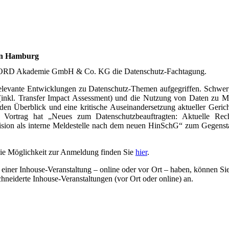
 in Hamburg
 NORD Akademie GmbH & Co. KG die Datenschutz-Fachtagung.
relevante Entwicklungen zu Datenschutz-Themen aufgegriffen. Schwer
g (inkl. Transfer Impact Assessment) und die Nutzung von Daten zu 
en Überblick und eine kritische Auseinandersetzung aktueller Geric
 Vortrag hat „Neues zum Datenschutzbeauftragten: Aktuelle Re
lision als interne Meldestelle nach dem neuen HinSchG“ zum Gegens
 die Möglichkeit zur Anmeldung finden Sie
hier
.
an einer Inhouse-Veranstaltung – online oder vor Ort – haben, können S
hneiderte Inhouse-Veranstaltungen (vor Ort oder online) an.