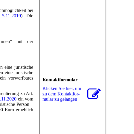
chmöglichkeit bei
 5.11.2019
). Die
hmen“ mit der
eine juristische
 eine juristische
ein vorwerfbares
Kontaktformular
Klicken Sie hier, um
entierung zu Art.
zu dem Kon­takt­for­
.11.2020
ein vom
mu­lar zu gelangen
istische Person –
0 Euro erheblich