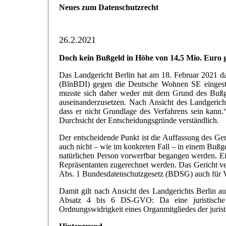
Neues zum Datenschutzrecht
26.2.2021
Doch kein Bußgeld in Höhe von 14,5 Mio. Euro
Das Landgericht Berlin hat am 18. Februar 2021 da
(BlnBDI) gegen die Deutsche Wohnen SE eingeste
musste sich daher weder mit dem Grund des Bußge
auseinanderzusetzen. Nach Ansicht des Landgerich
dass er nicht Grundlage des Verfahrens sein kann.“
Durchsicht der Entscheidungsgründe verständlich.
Der entscheidende Punkt ist die Auffassung des Ger
auch nicht – wie im konkreten Fall – in einem Buß
natürlichen Person vorwerfbar begangen werden. Ein
Repräsentanten zugerechnet werden. Das Gericht v
Abs. 1 Bundesdatenschutzgesetz (BDSG) auch für 
Damit gilt nach Ansicht des Landgerichts Berlin a
Absatz 4 bis 6 DS-GVO: Da eine juristische 
Ordnungswidrigkeit eines Organmitgliedes der jurist