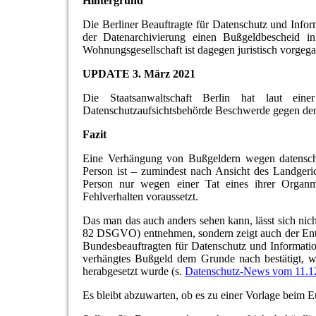
Hintergrund
Die Berliner Beauftragte für Datenschutz und Infor
der Datenarchivierung einen Bußgeldbescheid 
Wohnungsgesellschaft ist dagegen juristisch vorgeg
UPDATE 3. März 2021
Die Staatsanwaltschaft Berlin hat laut ein
Datenschutzaufsichtsbehörde Beschwerde gegen den 
Fazit
Eine Verhängung von Bußgeldern wegen datenschu
Person ist – zumindest nach Ansicht des Landgeric
Person nur wegen einer Tat eines ihrer Organmi
Fehlverhalten voraussetzt.
Das man das auch anders sehen kann, lässt sich n
82 DSGVO) entnehmen, sondern zeigt auch der Ents
Bundesbeauftragten für Datenschutz und Informatio
verhängtes Bußgeld dem Grunde nach bestätigt, 
herabgesetzt wurde (s.
Datenschutz-News vom 11.1
Es bleibt abzuwarten, ob es zu einer Vorlage beim 