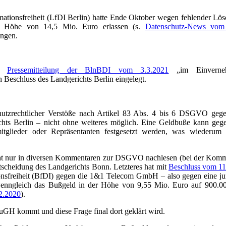
mationsfreiheit (LfDI Berlin) hatte Ende Oktober wegen fehlender Lös
in Höhe von 14,5 Mio. Euro erlassen (s.
Datenschutz-News vom
angen.
er
Pressemitteilung der BlnBDI vom 3.3.2021
„im Einverne
Beschluss des Landgerichts Berlin eingelegt.
tzrechtlicher Verstöße nach Artikel 83 Abs. 4 bis 6 DSGVO gegen 
hts Berlin – nicht ohne weiteres möglich. Eine Geldbuße kann gegen
tglieder oder Repräsentanten festgesetzt werden, was wiederum 
icht nur in diversen Kommentaren zur DSGVO nachlesen (bei der Komm
cheidung des Landgerichts Bonn. Letzteres hat mit
Beschluss vom 11
nsfreiheit (BfDI) gegen die 1&1 Telecom GmbH – also gegen eine jur
wenngleich das Bußgeld in der Höhe von 9,55 Mio. Euro auf 900.00
2.2020
).
EuGH kommt und diese Frage final dort geklärt wird.