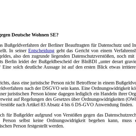
 gegen Deutsche Wohnen SE?
s Bußgeldverfahren der Berliner Beauftragten für Datenschutz und Inf
llt. In seiner
Entscheidung
geht das Gericht von einem Verfahrensh
ldes, also den zugrunde liegenden Datenschutzverstößen, noch mit
ts Berlin leidet der Bußgeldbescheid der BlnBDI „unter derart grav
 Eine solch deutliche Aussage ist auf den ersten Blick etwas irritier
ichts, dass eine juristische Person nicht Betroffene in einem Bußgeld
geldverfahren nach der DSGVO sein kann. Eine Ordnungswidrigkeit kö
er juristischen Person könne dagegen lediglich ein Handeln ihrer Org
erweist auf Regelungen des Gesetzes über Ordnungswidrigkeiten (OWi
Verstöße nach Artikel 83 Absatz 4 bis 6 DS-GVO Anwendung finden.
uch für Bußgelder aufgrund von Verstößen gegen das Datenschutzrech
Person selbst keine Ordnungswidrigkeit begehen kann, muss e
ischen Person festgestellt werden.